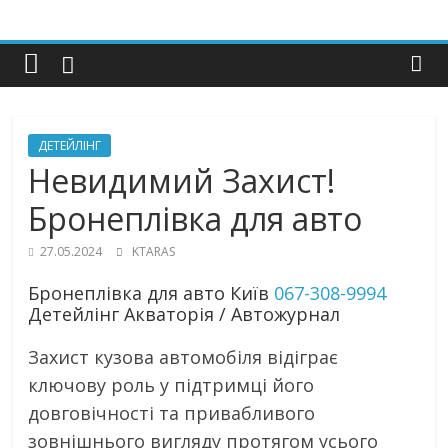
PITSTOP
INFO
Відеореклама
ДЕТЕЙЛІНГ
під
Невидимий Захист!
ключ
Бронеплівка для авто
27.05.2024
KTARAS
Бронеплівка для авто Київ
067-308-9994
Детейлінг Акваторія / Автожурнал
Захист кузова автомобіля відіграє
ключову роль у підтримці його
довговічності та привабливого
зовнішнього вигляду протягом усього